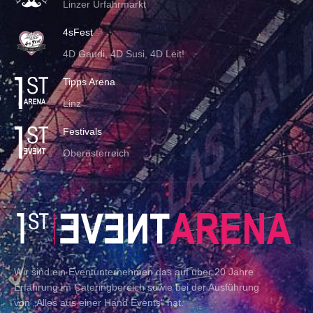
Linzer Urfahrmarkt
4sFest
4D Gaudi, 4D Susi, 4D Leit!
Tipps Arena
Linz
Festivals
Oberösterreich
Wir sind ein Eventunternehmen das auf über 20 Jahre
Erfahrung im Cateringbereich sowie bei der Ausführung
von „Alles aus einer Hand Events“ hat.