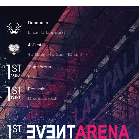
Donaualm
Linzer Urfahrmarkt
4sFest
4D Gaudi, 4D Susi, 4D Leit!
Tipps Arena
Linz
Festivals
Oberösterreich