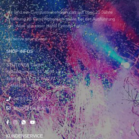
Wir sind ein Eventunternehmen das auf über 20 Jahre
Erfahrung im Cateringbereich sowie bei der Ausführung
von „Alles aus einer Hand Events“ hat.
we serve your event!.
SHOP INFOS
STÜTZNER GMBH
Schwalbenweg 34, 4030 Linz
Telefon: +43 732 774277
E-Mail:
of
****
@
*************
pe.at
+43 732 774277
shop@1st-event.at
KUNDENSERVICE