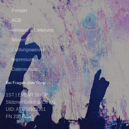
Kontakt
AGB
Versand & Lieferung
Widerruf
Zahlungsweisen
Impressum
Datenschutz
Bei Fragen zum Shop
1ST | EVENT SHOP
Stützner Gmbh & Co KG,
UID: ATU54923301
FN 208755v