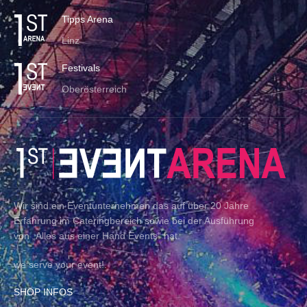
Tipps Arena
Linz
Festivals
Oberösterreich
Wir sind ein Eventunternehmen das auf über 20 Jahre
Erfahrung im Cateringbereich sowie bei der Ausführung
von „Alles aus einer Hand Events“ hat.
we serve your event!.
SHOP INFOS