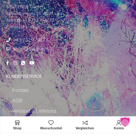
STÜTZNER GMBH
Schwalbenweg 34, 4030 Linz
Telefon: +43 732 774277
E-Mail:
of
****
@
*************
pe.at
+43 732 774277
shop@1st-event.at
KUNDENSERVICE
Kontakt
AGB
Versand & Lieferung
Widerruf
Shop
Wunschzettel
Vergleichen
Konto
Zahlungsweisen