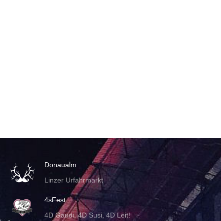
Donaualm
Linzer Urfahrmarkt
4sFest
4D Gaudi, 4D Susi, 4D Leit!