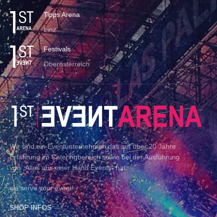
Tipps Arena
Linz
Festivals
Oberösterreich
Wir sind ein Eventunternehmen das auf über 20 Jahre
Erfahrung im Cateringbereich sowie bei der Ausführung
von „Alles aus einer Hand Events“ hat.
we serve your event!.
SHOP INFOS