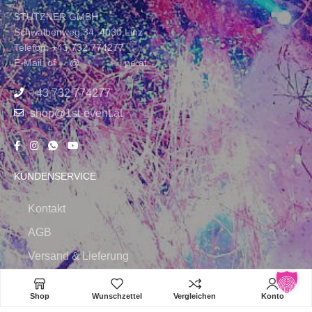
STÜTZNER GMBH
Schwalbenweg 34, 4030 Linz
Telefon: +43 732 774277
E-Mail:
of
****
@
*************
pe.at
+43 732 774277
shop@1st-event.at
KUNDENSERVICE
Kontakt
AGB
Versand & Lieferung
Widerruf
Shop
Wunschzettel
Vergleichen
Konto
Zahlungsweisen