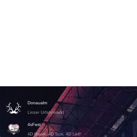
Donaualm
Linzer Urfahrmarkt
4sFest
4D Gaudi, 4D Susi, 4D Leit!