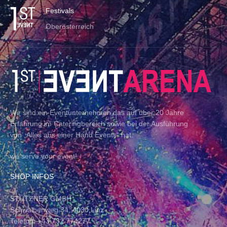
Festivals
Oberösterreich
Wir sind ein Eventunternehmen das auf über 20 Jahre
Erfahrung im Cateringbereich sowie bei der Ausführung
von „Alles aus einer Hand Events“ hat.
we serve your event!.
SHOP INFOS
STÜTZNER GMBH
Schwalbenweg 34, 4030 Linz
Telefon: +43 732 774277