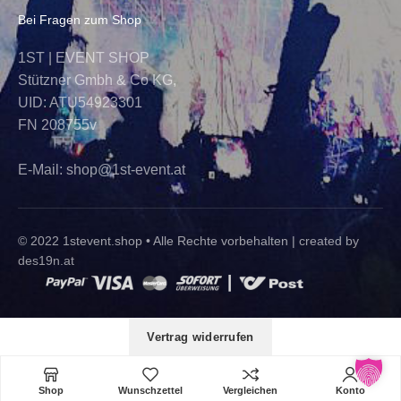
Bei Fragen zum Shop
1ST | EVENT SHOP
Stützner Gmbh & Co KG,
UID: ATU54923301
FN 208755v
E-Mail:
shop@1st-event.at
© 2022 1stevent.shop • Alle Rechte vorbehalten |
created by
des19n.at
Vertrag widerrufen
In den Warenkorb
Shop
Wunschzettel
Vergleichen
Konto