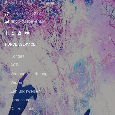
E-Mail:
of
****
@
*************
pe.at
+43 732 774277
shop@1st-event.at
KUNDENSERVICE
Kontakt
AGB
Versand & Lieferung
Widerruf
Zahlungsweisen
Impressum
Datenschutz