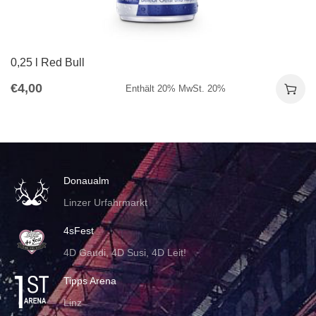
0,25 l Red Bull
€
4,00
Enthält 20% MwSt. 20%
Donaualm
Linzer Urfahrmarkt
4sFest
4D Gaudi, 4D Susi, 4D Leit!
Tipps Arena
Linz