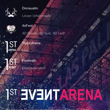
Donaualm
Linzer Urfahrmarkt
4sFest
4D Gaudi, 4D Susi, 4D Leit!
Tipps Arena
Linz
Festivals
Oberösterreich
Wir sind ein Eventunternehmen das auf über 20 Jahre