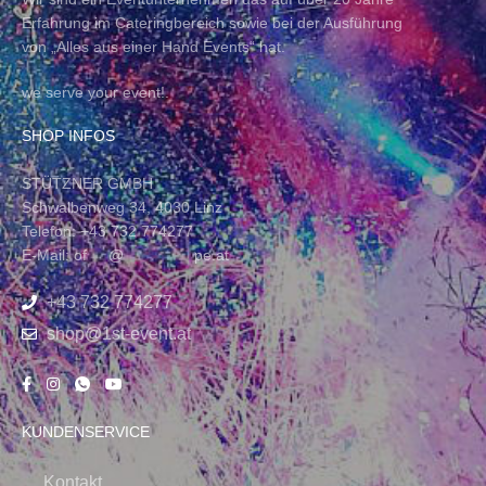
Erfahrung im Cateringbereich sowie bei der Ausführung
von „Alles aus einer Hand Events“ hat.
we serve your event!.
SHOP INFOS
STÜTZNER GMBH
Schwalbenweg 34, 4030 Linz
Telefon: +43 732 774277
E-Mail:
of
****
@
*************
pe.at
+43 732 774277
shop@1st-event.at
KUNDENSERVICE
Kontakt