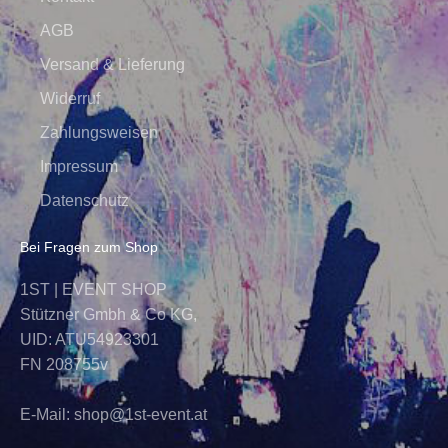
AGB
Versand & Lieferung
Widerruf
Zahlungsweisen
Impressum
Datenschutz
Bei Fragen zum Shop
1ST | EVENT SHOP
Stützner Gmbh & Co KG,
UID: ATU54923301
FN 208755v
E-Mail:
shop@1st-event.at