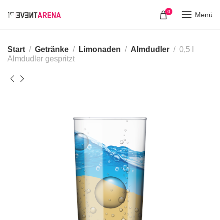
0
Menü
Start
Getränke
Limonaden
Almdudler
0,5 l
Almdudler gespritzt