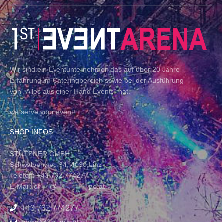
Wir sind ein Eventunternehmen das auf über 20 Jahre
Erfahrung im Cateringbereich sowie bei der Ausführung
von „Alles aus einer Hand Events“ hat.
we serve your event!.
SHOP INFOS
STÜTZNER GMBH
Schwalbenweg 34, 4030 Linz
Telefon: +43 732 774277
E-Mail:
of
****
@
*************
pe.at
+43 732 774277