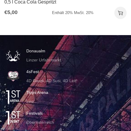
0,5 l Coca Cola Gespritzt
€
5,00
Enthält 20% MwSt. 20%
Donaualm
Linzer Urfahrmarkt
4sFest
4D Gaudi, 4D Susi, 4D Leit!
Tipps Arena
Linz
Festivals
Oberösterreich