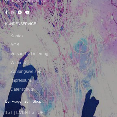
shop@1st-event.at
KUNDENSERVICE
Kontakt
AGB
Versand & Lieferung
Widerruf
Zahlungsweisen
Impressum
Datenschutz
Bei Fragen zum Shop
1ST | EVENT SHOP