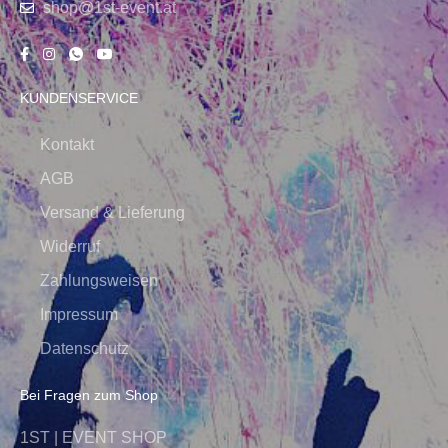
shop@1st-event.at
KUNDENSERVICE
Kontakt
AGB
Versand & Lieferung
Widerruf
Zahlungsweisen
Impressum
Datenschutz
Bei Fragen zum Shop
1ST | EVENT SHOP