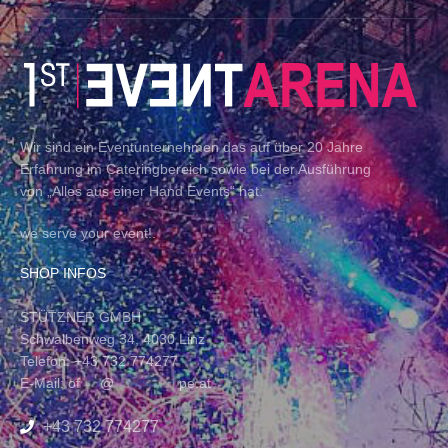
Wir sind ein Eventunternehmen das auf über 20 Jahre
Erfahrung im Cateringbereich sowie bei der Ausführung
von „Alles aus einer Hand Events“ hat.
we serve your event!.
SHOP INFOS
STÜTZNER GMBH
Schwalbenweg 34, 4030 Linz
Telefon: +43 732 774277
E-Mail:
of
****
@
*************
pe.at
+43 732 774277