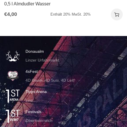
0,5 l Almdudler Wasser
€
4,00
Enthält 20% MwSt. 20%
Donaualm
Linzer Urfahrmarkt
4sFest
4D Gaudi, 4D Susi, 4D Leit!
Tipps Arena
Linz
Festivals
Oberösterreich