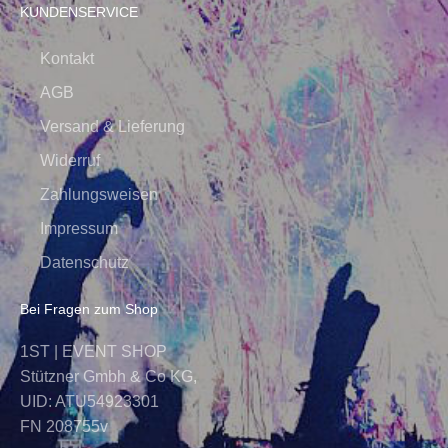
KUNDENSERVICE
Kontakt
AGB
Versand & Lieferung
Widerruf
Zahlungsweisen
Impressum
Datenschutz
Bei Fragen zum Shop
1ST | EVENT SHOP
Stützner Gmbh & Co KG,
UID: ATU54923301
FN 208755v