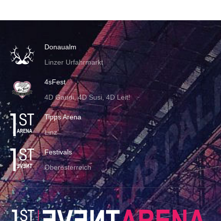
Donaualm
Linzer Urfahrmarkt
4sFest
4D Gaudi, 4D Susi, 4D Leit!
Tipps Arena
Linz
Festivals
Oberösterreich