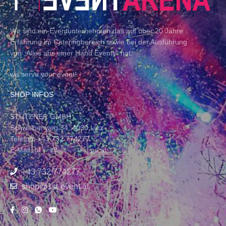
Wir sind ein Eventunternehmen das auf über 20 Jahre
Erfahrung im Cateringbereich sowie bei der Ausführung
von „Alles aus einer Hand Events“ hat.
we serve your event!.
SHOP INFOS
STÜTZNER GMBH
Schwalbenweg 34, 4030 Linz
Telefon: +43 732 774277
E-Mail:
of
****
@
*************
pe.at
+43 732 774277
shop@1st-event.at