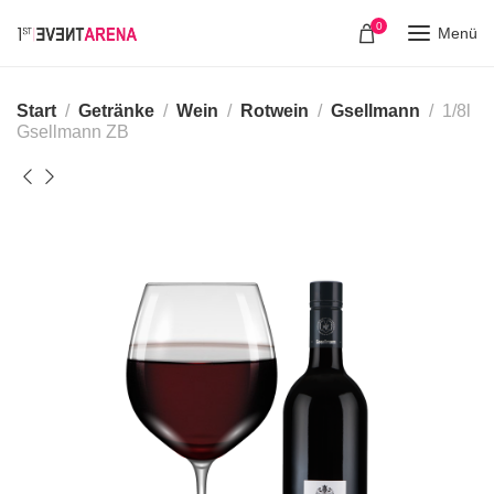
0
Menü
Start
Getränke
Wein
Rotwein
Gsellmann
1/8l
Gsellmann ZB